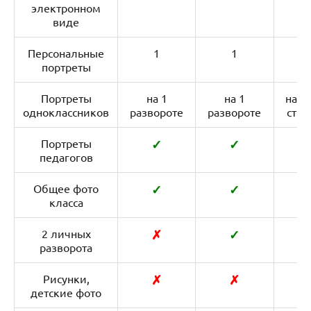
электронном
виде
Персональные
1
1
портреты
Портреты
на 1
на 1
на л
одноклассников
развороте
развороте
стра
Портреты
✓
✓
педагогов
Общее фото
✓
✓
класса
2 личных
✗
✓
разворота
Рисунки,
✗
✗
детские фото