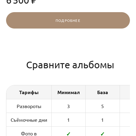
ПОДРОБНЕЕ
Сравните альбомы
Тарифы
Минимал
База
Т
Развороты
3
5
7
Съёмочные дни
1
1
Фото в
✓
✓